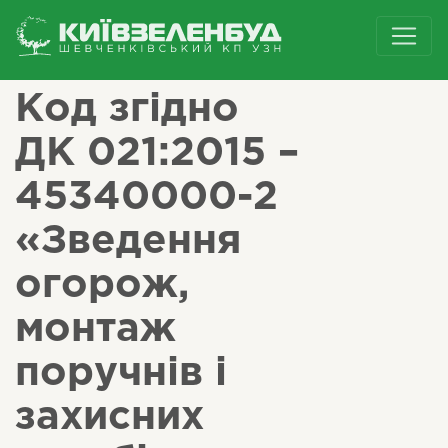
/
Інше
/
Код згідно
ДК 021:2015 –
45340000-2
«Зведення
огорож,
монтаж
поручнів і
захисних