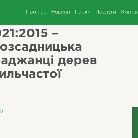
Про нас
Новини
Парки
Послуги
Конта
21:2015 –
озсадницька
Саджанці дерев
ильчастої
5)