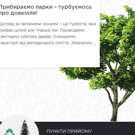
Прибираємо парки – турбуємось
Викону
про довкілля!
хвойни
територ
Догляд за зеленими зонами – це турбота, яка
Шевчен
триває цілий рік! Наразі ми: Проводимо
Працівни
санітарну обрізку дерев, Очищаємо
району по
території від випадкового сміття, Збираємо ...
насаджень 