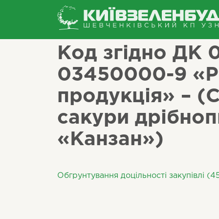
/
Інше
/
Код згідно ДК 0
03450000-9 «Р
продукція» – (
сакури дрібноп
«Канзан»)
Обгрунтування доцільності закупівлі (4