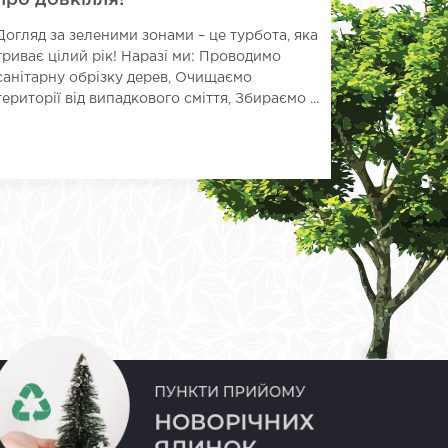
про довкілля!
хвойни
територ
Догляд за зеленими зонами – це турбота, яка
Шевчен
триває цілий рік! Наразі ми: Проводимо
Працівни
санітарну обрізку дерев, Очищаємо
району по
території від випадкового сміття, Збираємо ...
насаджень 