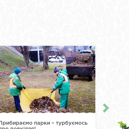
Прибираємо парки – турбуємось
Викону