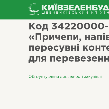
/
Інше
/
Код 34220000-5
«Причепи, напі
пересувні конт
для перевезенн
Обгрунтування доцільності закупівлі