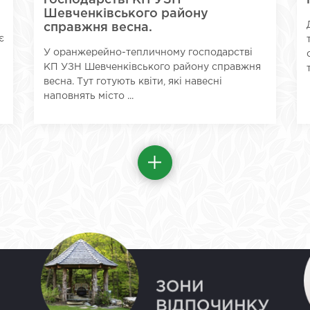
господарстві КП УЗН
Шевченківського району
справжня весна.
є
У оранжерейно-тепличному господарстві
КП УЗН Шевченківського району справжня
весна. Тут готують квіти, які навесні
наповнять місто ...