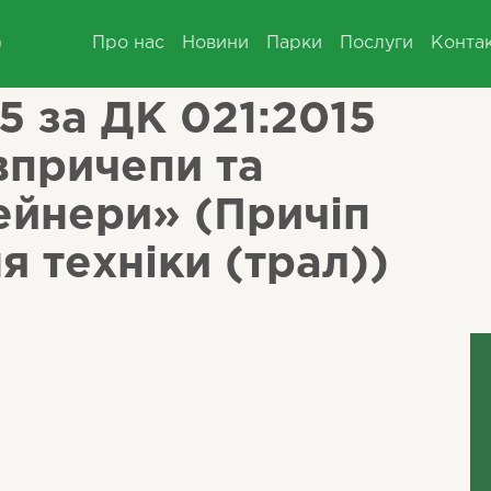
Про нас
Новини
Парки
Послуги
Конта
 за ДК 021:2015
впричепи та
ейнери» (Причіп
я техніки (трал))