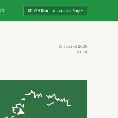
кти
КП УЗН Шевченківського району
15 Травня 2026
54