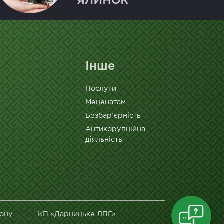
Інше
Послуги
Меценатам
Безбар’єрність
Антикорупційна
діяльність
йону
КП «Дарницьке ЛПГ»