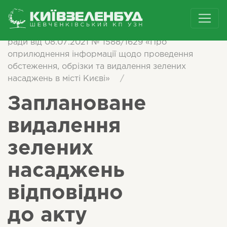
/
Інформація згідно з рішенням Київської міської
ради від 08.07.2021 № 1588/1629 «Про
оприлюднення інформації щодо проведення
обстеження, обрізки та видалення зелених
насаджень в місті Києві»
/
Заплановане
видалення
зелених
насаджень
відповідно
до акту