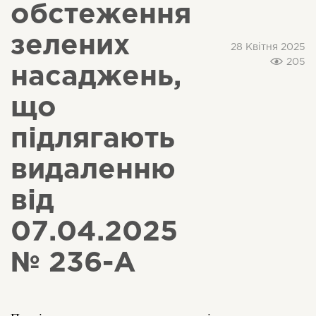
обстеження
зелених
28 Квітня 2025
205
насаджень,
що
підлягають
видаленню
від
07.04.2025
№ 236-А