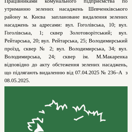
Працівниками комунального підприємства по
утриманню зелених насаджень Шевченківського
району м. Києва заплановане видалення зелених
насаджень
за адресами:
вул. Гоголівська, 10; вул.
Гоголівська, 1; сквер Золотоворітський; вул.
Рейтарська, 20; вул. Рейтарська, 25; Володимирський
проїзд, сквер № 2; вул. Володимирська, 34; вул.
Володимирська, 24; сквер ім. М.Макаренка
відповідно до акту обстеження зелених насаджень,
що підлягають видаленню від
07
.
0
4
.202
5
№
236
–
А з
08
.0
5
.2025.