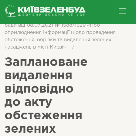
/
Інформація згідно з рішенням Київської міської
ради від 08.07.2021 № 1588/1629 «Про
оприлюднення інформації щодо проведення
обстеження, обрізки та видалення зелених
насаджень в місті Києві»
/
Заплановане
видалення
відповідно
до акту
обстеження
зелених