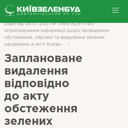
/
Інформація згідно з рішенням Київської міської
ради від 08.07.2021 № 1588/1629 «Про
оприлюднення інформації щодо проведення
обстеження, обрізки та видалення зелених
насаджень в місті Києві»
/
Заплановане
видалення
відповідно
до акту
обстеження
зелених