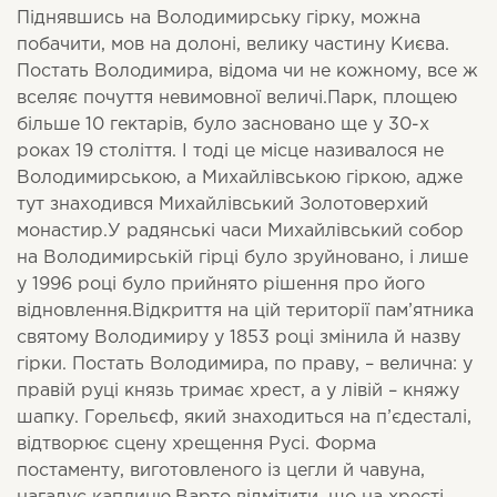
Піднявшись на Володимирську гірку, можна
побачити, мов на долоні, велику частину Києва.
Постать Володимира, відома чи не кожному, все ж
вселяє почуття невимовної величі.Парк, площею
більше 10 гектарів, було засновано ще у 30-х
роках 19 століття. І тоді це місце називалося не
Володимирською, а Михайлівською гіркою, адже
тут знаходився Михайлівський Золотоверхий
монастир.У радянські часи Михайлівський собор
на Володимирській гірці було зруйновано, і лише
у 1996 році було прийнято рішення про його
відновлення.Відкриття на цій території пам’ятника
святому Володимиру у 1853 році змінила й назву
гірки. Постать Володимира, по праву, – велична: у
правій руці князь тримає хрест, а у лівій – княжу
шапку. Горельєф, який знаходиться на п’єдесталі,
відтворює сцену хрещення Русі. Форма
постаменту, виготовленого із цегли й чавуна,