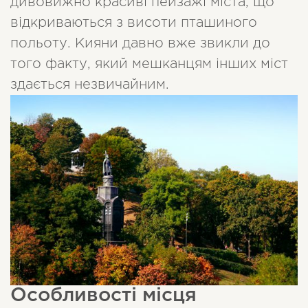
дивовижно красиві пейзажі міста, що
відкриваються з висоти пташиного
польоту. Кияни давно вже звикли до
того факту, який мешканцям інших міст
здається незвичайним.
Особливості місця