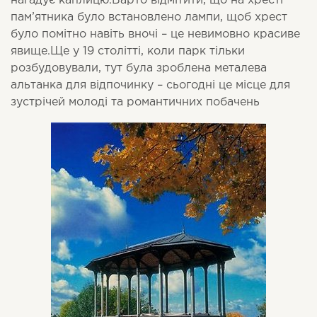
нагадує каплицю.Варто відмітити, що на хресті
пам’ятника було встановлено лампи, щоб хрест
було помітно навіть вночі – це невимовно красиве
явище.Ще у 19 столітті, коли парк тільки
розбудовували, тут була зроблена металева
альтанка для відпочинку – сьогодні це місце для
зустрічей молоді та романтичних побачень